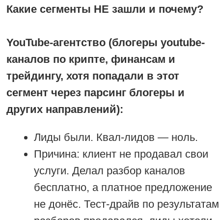
предсказуемее.
ТРИ ГЛАВНЫХ ВЫВОДА
ЗА 6 МЕСЯЦЕВ НАД
СОЗДАНИЕМ MVP ПО
АУТРИЧУ
Аутрич — это технология, а не «просто
рассылка».
Без системы (парсинг → обогащение →
прогрев → рассылка → обработка →
передача) вы получите спам и
блокировки. С системой — поток
квалифицированных лидов.
Сегмент важнее оффера.
Даже с идеальным письмом вы не