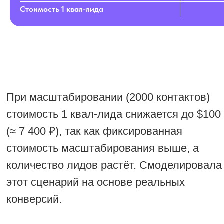
Директе вы просто не
Стоимость 1 квал-лида
найдёте 5000 целевых
запросов в месяц в B2B.
Где выше качество
лидов?
Аутрич.
Потому что ЛПР уже
ответил. Он не просто
кликнул на объявление, он
прочитал письмо, зашёл на
лендинг и написал:
«Расскажите подробнее».
Это тёплый лид, а не
холодный клик.
Мой главный вывод: Платный трафик —
это когда вы ловите рыбу удочкой в
незнакомом мутном пруду. Аутрич — это
когда вы ставите сеть в том месте, где
рыба точно есть и вода в пруде
прозрачная и ясна. В B2B второй вариант
работает стабильнее, дешевле и