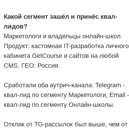
репутацию или через фриланс-
сервисы за дешево (для
лейблов).
Мой вывод по сегментам: Аутрич
работает, когда у клиента есть
понятный продукт, сегмент собран под
ЛПР, а оффер цепляет. Не работает —
когда клиент сам не знает, что продаёт,
или сегмент выбран наугад.
Поэтому я теперь до запуска всегда
проверяю гипотезу на малом объёме и
только потом масштабирую.
СРАВНЕНИЕ: АУТРИЧ VS
ПЛАТНЫЙ ТРАФИК