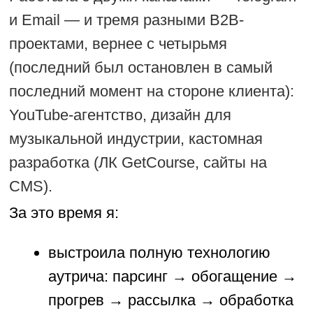
операционный помощник;
получила квалифицированных
лидов в одном из сегментов;
отсекла нерыночные гипотезы до
потери бюджета.
И теперь я знаю, что работает, а что —
нет.
Эта статья — для владельцев B2B-
компаний, которые:
тратят деньги на Яндекс.Директ и
другие платные каналы, а лидов
всё нет;
пробовали холодные рассылки, но
получили спам и блокировки;
слышали про «аутрич», но не
понимают, как это внедрить без