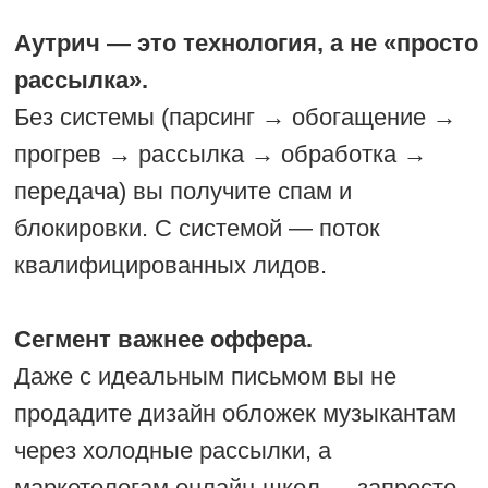
КП высылаю на ваши контакты:
email, telegram
Созваниваемся на 40 минут
Если подходит — запускаем работу
Имя
Telegram
Email
Компания
Ниша / продукт