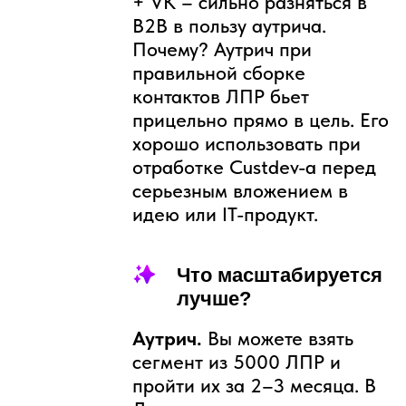
Передаю вам квалифицированных
лидов
Вы не погружаетесь в технологию
Стоимость: от 137 000 ₽/мес + сервисы
оплачиваете отдельноза пилот.
ПОЧЕМУ КЛИЕНТУ
ВЫГОДНЕЕ ЗАПЛАТИТЬ
МНЕ, ЧЕМ ПРОБОВАТЬ
САМОМУ
Моя экспертиза — это сэкономленные 2–3
месяца вашего времени и несколько
сотен тысяч рублей, которые вы не
потратите впустую.