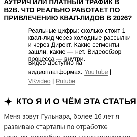
процесса — внутри.
Видео доступно на
видеоплатформах:
YouTube
|
VKvideo
|
Rutube
КТО Я И О ЧЁМ ЭТА СТАТЬЯ
Меня зовут Гульнара, более 16 лет я
развиваю стартапы по отработке
гипотез, разрабатываю технологические
MVP и тестирую разные каналы трафика
под сегменты.
Я – B2B-маркетолог,
Project manager, Product manager,
ABM-маркетолог и эксперт по выводу
услуг, IT-продуктов, товаров на рынок
России и Зарубежье.
В последние годы
я активно развиваю одну из самых
эффективных стратегий лидогенерации
в B2B – аутрич на ЛПР.