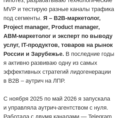
С ноября 2025 по май 2026 я запускала
и управляла аутрич-агентством с нуля.
Работала с двумя каналами — Telegram
и Email — и тремя разными B2B-
проектами, вернее с четырьмя
(последний был остановлен в самый
последний момент на стороне клиента):
YouTube-агентство, дизайн для
музыкальной индустрии, кастомная
разработка (ЛК GetCourse, сайты на
CMS).
За это время я:
выстроила полную технологию
аутрича: парсинг → обогащение →
прогрев → рассылка → обработка
→ передача лидов;
обучила команду: скаут, лид-
оператор, специалист по парсингу,