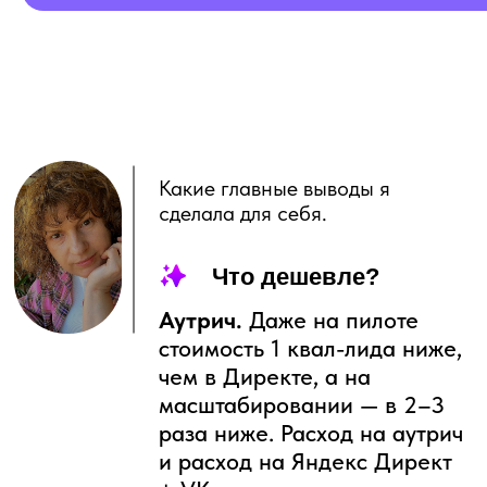
РЫНКУ СЕЙЧАС
Продукт 1. Внедрение технологии
аутрича под ключ:
Захожу в вашу компанию
Настраиваю процесс, CRM, сервисы
Обучаю ваших сотрудников
Сопровождаю 4–6 месяцев
Вы забираете технологию себе
Стоимость моих услуг: 150 000 ₽/мес +
сервисы оплачиваете отдельно.
Продукт 2. Аутрич как услуга (лиды под
ключ):
Сама делаю парсинг, рассылку,
обработку