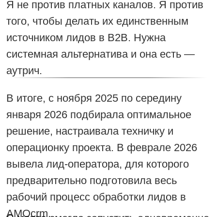
Какой сегмент зашёл и принёс квал-
лидов?
Маркетологи и владельцы онлайн-школ.
Продукт: кастомная IT-разработка личного
кабинета GetCourse и сайтов на любой
CMS. ГЕО: Россия.
Сработали оба аутрич-канала: Telegram -
квал-лид по сегменту Маркетологи, Email -
квал-лид по сегменту Онлайн-школы.
Отклик от TG-рассылок был выше, чем от
email, не смотря на текущие блокировки
Telegram.