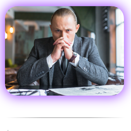
«аутсорсинг маркетинга» или
«разработка под ключ» может
стоить 300–500 ₽ при хорошем
разгоне РК.
Много мусора.
Студенты,
фрилансеры, конкуренты, просто
Нет масштаба.
Вы не можете купить
«посмотреть».
1000 целевых ЛПР в месяц через
Директ — их просто нет в поиске в
таком объёме.
Сложно персонализировать.
Вы
показываете одно и то же
объявление всем. ЛПР это
чувствуют.
Сравним основные платные каналы: