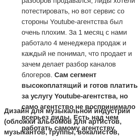
продадите дизайн обложек музыкантам
через холодные рассылки, а
маркетологам онлайн-школ — запросто.
Проверяйте гипотезу на 500 контактах,
прежде чем тратить бюджет.
Платные каналы не заменят аутрич в
B2B.
Они дополняют, но если выбирать, куда
вложить первые 100 000 ₽ на
лидогенерацию — я выбираю аутрич.
Дешевле, целевее, контролируемее.
КОМУ ПОДХОДИТ
АУТРИЧ-ТЕХНОЛОГИЯ