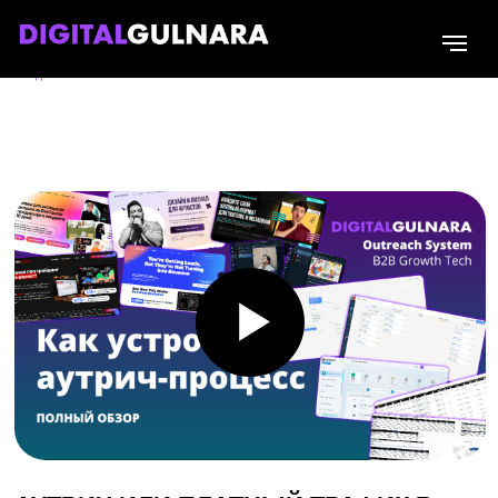
Главная
/
Блог
/
Аутрич или платный трафик в B2B. Что реально работает по привлечению квал-
лидов в 2026?
АУТРИЧ ИЛИ ПЛАТНЫЙ ТРАФИК В
B2B. ЧТО РЕАЛЬНО РАБОТАЕТ ПО
ПРИВЛЕЧЕНИЮ КВАЛ-ЛИДОВ В 2026?
Реальные цифры: сколько стоит 1
квал-лид через холодные рассылки
и через Директ. Какие сегменты
зашли, какие — нет. Видеообзор