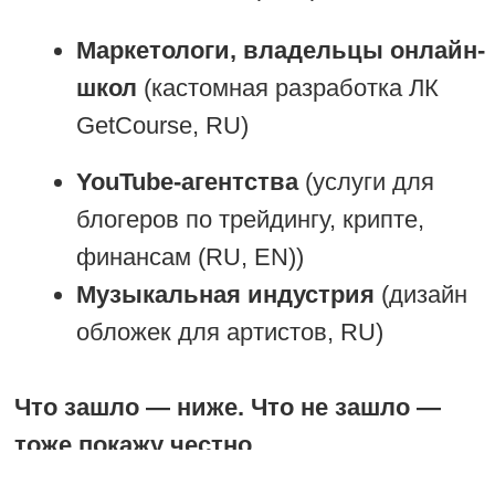
Какие сегменты НЕ зашли и почему?
YouTube-агентство (блогеры youtube-
каналов по крипте, финансам и
трейдингу, хотя попадали в этот
сегмент через парсинг блогеры и
других направлений):
Лиды были. Квал-лидов — ноль.
Причина: клиент не продавал свои
услуги. Делал разбор каналов
бесплатно, а платное предложение
не донёс. Тест-драйв по результатам
разборов продавался, лиды хотели
потестировать, но вот сервис со
стороны Youtube-агентства был
очень плохим. За 1 месяц с нами
работало 4 менеджера продаж и
каждый не понимал, что продает и