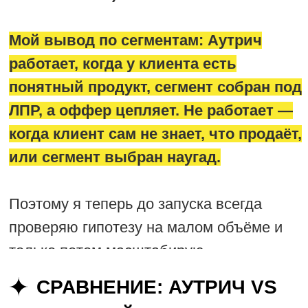
РОСЛИ?
Ваш продукт
должен быть понятен
и упакован
Ваш сегмент -
кто ЛПР, где они
живут в интернете
Ваша готовность
обрабатывать
лиды и доводить до сделки
Мои услуги -
внедрение технологии
или лиды под ключ
Минимальный бюджет на тест аутрича
Вариант 1:
Воспользоваться моей
услугой - пилот на аутрич, если берёте
лиды под ключ.
Стоимость:
Первый
месяц: 150 000 ₽ + сервисы (≈60–100
тыс.), второй и третий месяц – от 34 000р.
Вариант 2:
Внедрить технологию аутрича
под ключ в свой бизнес через меня.