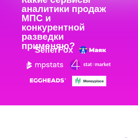
аналитики продаж
МПС и
конкурентной
разведки
применяю?
SellerFox