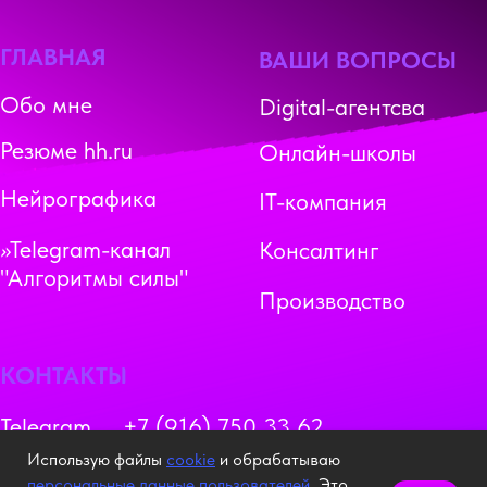
Использую файлы
cookie
и обрабатываю
персональные данные пользователей
. Это