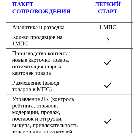
ПАКЕТ
ЛЕГКИЙ
СОПРОВОЖДЕНИЯ
СТАРТ
Аналитика и разведка
1 МПС
Кол-во продавцов на
2
1МПС
Производство контента:
новые карточки товара,
оптимизация старых
карточек товара
Размещение (вывод
товаров в МПС)
Управление ЛК (контроль
рейтинга, отзывов,
модерации, продаж,
поставок и отгрузки,
выкупа, привлекательность
Разрабатываю MVP. Product manager.
товаров для покупателей,
Внедряю B2B-аутрич под ключ: Telegram +