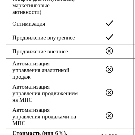
Email. Работаю с российским и
маркетинговые
зарубежным рынком.
активности)
Оптимизация
Конфиденциальность
|
Обработка
данных
|
Обработка кукис
Продвижение внутреннее
ГЛАВНАЯ
ВАШИ ВОПРОСЫ
Продвижение внешнее
Обо мне
Digital-агентсва
Автоматизация
Резюме hh.ru
Онлайн-школы
управления аналитикой
продаж
Нейрографика
IT-компания
Автоматизация
>>Telegram-канал
Консалтинг
управления продвижением
"Алгоритмы силы"
Производство
на МПС
Автоматизация
КОНТАКТЫ
управления продажами на
МПС
Telegram
+7 (916) 750 33 62
a7ga7g@mail.ru
YouTube
VK
Стоимость (нпд 6%),