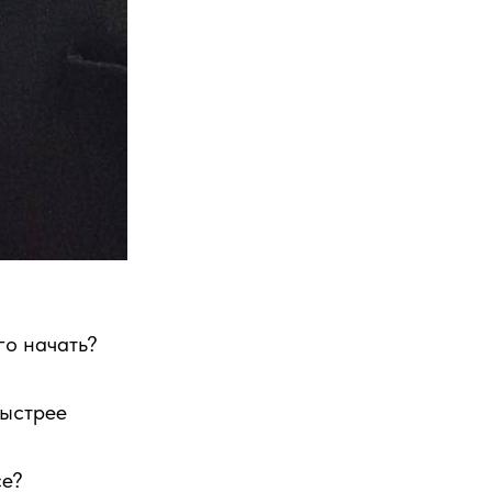
его начать?
быстрее
се?