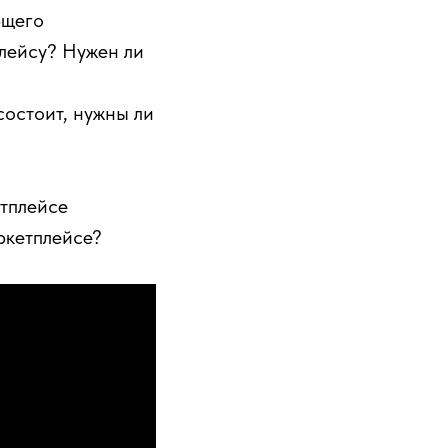
ющего
плейсу? Нужен ли
состоит, нужны ли
етплейсе
ркетплейсе?