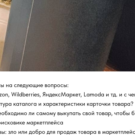
ты на следующие вопросы:
zon, Wildberries, ЯндексМаркет, Lamoda и тд. и с ч
ктура каталога и характеристики карточки товара?
еобходимо ли самому выкупать свой товар, чтобы 
оисковике маркетплейса
вы: зло или добро для продаж товара в маркетплей