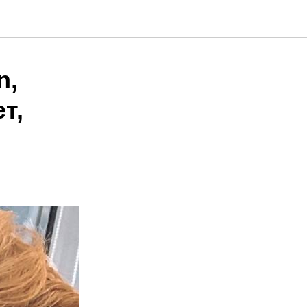
n,
т,