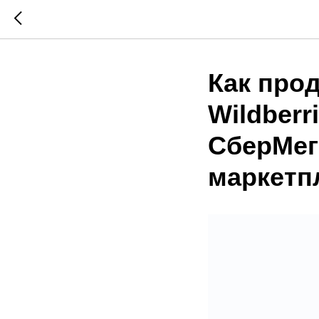
Как прод
Wildberr
СберМег
маркетп